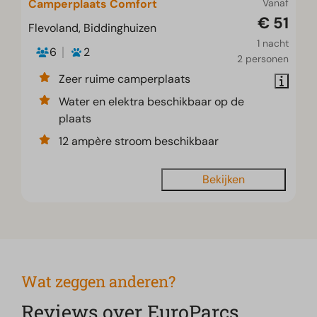
Camperplaats Comfort
Vanaf
€ 51
Flevoland, Biddinghuizen
1 nacht
6
2
2 personen
Zeer ruime camperplaats
Water en elektra beschikbaar op de
plaats
12 ampère stroom beschikbaar
Bekijken
Wat zeggen anderen?
Reviews over EuroParcs