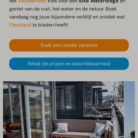
het
Veluwemeer
. Kies voor een
luxe Waterlodge
en
geniet van de rust, het water en de natuur. Boek
vandaag nog jouw bijzondere verblijf en ontdek wat
Flevoland
te bieden heeft!
Boek een unieke vakantie
Bekijk de prijzen en beschikbaarheid