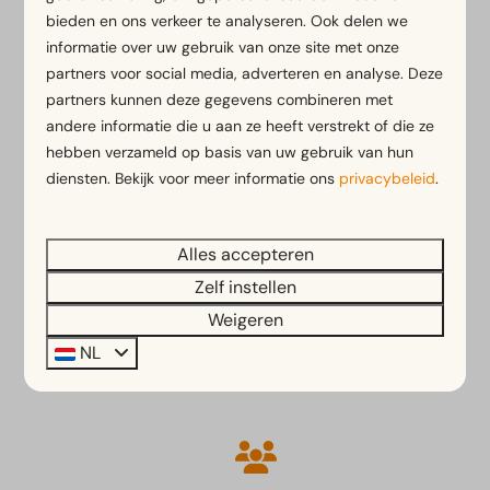
Comfortabel verblijven in
bieden en ons verkeer te analyseren. Ook delen we
deze unieke accommodatie
informatie over uw gebruik van onze site met onze
partners voor social media, adverteren en analyse. Deze
Stel je voor: wakker worden met het geluid van zacht
partners kunnen deze gegevens combineren met
kabbelend water en het uitzicht over het serene
andere informatie die u aan ze heeft verstrekt of die ze
meer. In de Waterlodges van EuroParcs Zuiderzee
hebben verzameld op basis van uw gebruik van hun
ervaar je dit elke dag. Of je nu kiest voor de
diensten. Bekijk voor meer informatie ons
privacybeleid
.
Waterlodge voor 4 of 6 personen, beide bieden een
unieke combinatie van comfort en natuur. Geniet van
de rust op je
eigen terras
met uitzicht op het water
Alles accepteren
en laat de
moderne faciliteiten
je verblijf nóg
Zelf instellen
aangenamer maken. Hier is het alsof je midden in de
Weigeren
natuur woont, maar dan met alle gemakken van
NL
thuis.