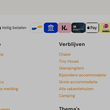
Veilig betalen
e
Verblijven
ie
Chalet
Tiny House
Glampingtent
Bijzondere accommodatie
cs
Grote accommodatie
ke melding
Alle vakantiehuizen
Camping
Thema's
Events