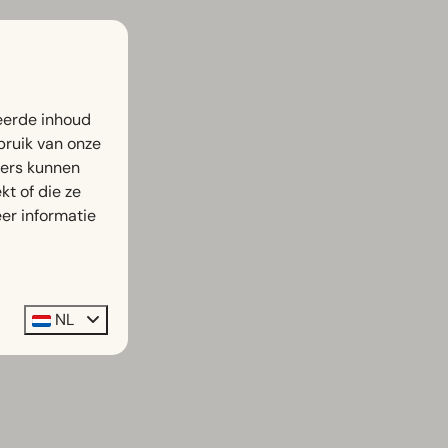
eerde inhoud
bruik van onze
ners kunnen
t of die ze
er informatie
NL