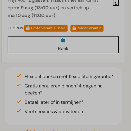
Prijs voor
2 gasten
,
1 nacht
met aankomst
op
zo 9 aug (13:00 uur)
en vertrek op
ma 10 aug (11:00 uur)
Tijdens
Grote Vakantie Deals
Zomervakantie
Boek
Flexibel boeken met flexibiliteitsgarantie*
Gratis annuleren binnen 14 dagen na
boeken*
Betaal later of in termijnen*
Veel services & activiteiten