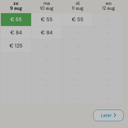
zo
ma
di
wo
9 aug
10 aug
11 aug
12 aug
€ 55
€ 55
€ 55
—
€ 84
€ 84
—
—
€ 125
—
—
—
—
—
—
—
—
—
—
—
—
—
—
—
—
—
—
—
Later