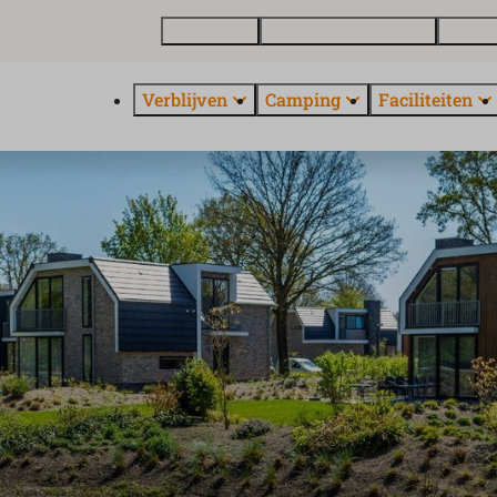
Plattegrond
Vakantiewoning kopen
Over E
Verblijven
Camping
Faciliteiten