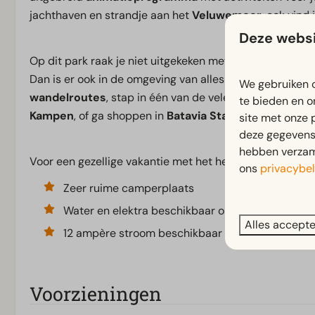
jachthaven en strandje aan het
Veluwemeer
, ook vind
Deze websi
Op dit park raak je niet uitgekeken met het brede aanbod
Dan is er ook in de omgeving van alles te beleven voor 
We gebruiken c
wandelroutes
, stap in één van de vele achtbanen in
Wa
te bieden en o
Kampen
, of ga shoppen in
Batavia Stad
Fashion Outlet
site met onze 
deze gegevens 
hebben verzame
Voor een gezellige vakantie met het hele gezin, met altij
ons
privacybel
Zeer ruime camperplaats
Water en elektra beschikbaar op de plaats
Alles accept
12 ampère stroom beschikbaar
Voorzieningen