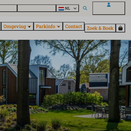
uroParcs
Ontdek alle parken
NL
Mijn EuroParcs
Omgeving
Parkinfo
Contact
Zoek & Boek