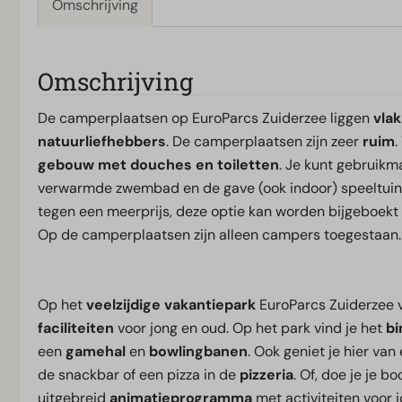
Omschrijving
Omschrijving
De camperplaatsen op EuroParcs Zuiderzee liggen
vlak
natuurliefhebbers
. De camperplaatsen zijn zeer
ruim
.
gebouw met douches en toiletten
. Je kunt gebruikma
verwarmde zwembad en de gave (ook indoor) speeltuinen
tegen een meerprijs, deze optie kan worden bijgeboekt 
Op de camperplaatsen zijn alleen campers toegestaan
Op het
veelzijdige
vakantiepark
EuroParcs Zuiderzee v
faciliteiten
voor jong en oud. Op het park vind je het
b
een
gamehal
en
bowlingbanen
. Ook geniet je hier van
de snackbar of een pizza in de
pizzeria
. Of, doe je je 
uitgebreid
animatieprogramma
met activiteiten voor j