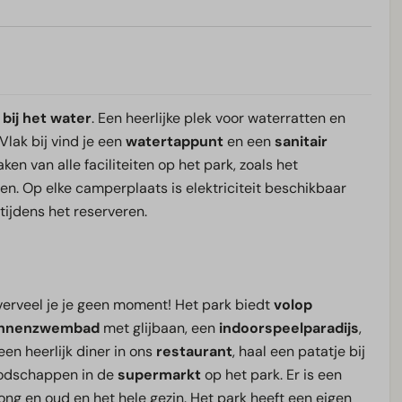
 bij het water
. Een heerlijke plek voor waterratten en
 Vlak bij vind je een
watertappunt
en een
sanitair
ken van alle faciliteiten op het park, zoals het
. Op elke camperplaats is elektriciteit beschikbaar
tijdens het reserveren.
.
erveel je je geen moment! Het park biedt
volop
innenzwembad
met glijbaan, een
indoorspeelparadijs
,
 een heerlijk diner in ons
restaurant
, haal een patatje bij
boodschappen in de
supermarkt
op het park. Er is een
ong en oud en het hele gezin. Het park heeft een eigen