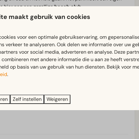
 je hier nog een gezellige
beach club
.
te maakt gebruik van cookies
 aan faciliteiten, maar wil je er toch even tussenuit?
een gezellig dagje uit. Ontdek de polder via de
fiets- en
ookies voor een optimale gebruikservaring, om gepersonalis
libi
, bezoek de gezellige
Hanzesteden
Elburg
of
ns verkeer te analyseren. Ook delen we informatie over uw ge
 Lelystad.
partners voor social media, adverteren en analyse. Deze part
combineren met andere informatie die u aan ze heeft verstrek
ld op basis van uw gebruik van hun diensten. Bekijk voor me
d iets te doen, boek je verblijf bij EuroParcs Zuiderzee!
eid
.
eren
Zelf instellen
Weigeren