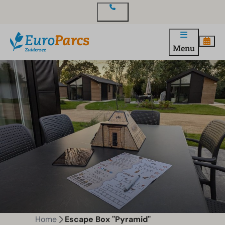
Contact
Menu
Home
Escape Box ''Pyramid''