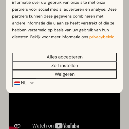
De gratis PyramidXR-app
informatie over uw gebruik van onze site met onze
De Escape Pyramid (te huur bij de receptie)
partners voor social media, adverteren en analyse. Deze
partners kunnen deze gegevens combineren met
En natuurlijk… een team vol speurneuzen!
andere informatie die u aan ze heeft verstrekt of die ze
Duur:
1,5 tot 2 uur
hebben verzameld op basis van uw gebruik van hun
Voor 2 tot 5 spelers
diensten. Bekijk voor meer informatie ons
privacybeleid
.
Reserveer hier
Alles accepteren
Zelf instellen
Weigeren
NL