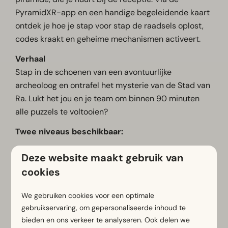
PyramidXR-app en een handige begeleidende kaart
ontdek je hoe je stap voor stap de raadsels oplost,
codes kraakt en geheime mechanismen activeert.
Verhaal
Stap in de schoenen van een avontuurlijke
archeoloog en ontrafel het mysterie van de Stad van
Ra. Lukt het jou en je team om binnen 90 minuten
alle puzzels te voltooien?
Twee niveaus beschikbaar:
Family Edition – perfect voor gezinnen met
Deze website maakt gebruik van
kinderen vanaf ±10 jaar
cookies
Ultimate Challenge – voor de échte
puzzelliefhebbers
We gebruiken cookies voor een optimale
gebruikservaring, om gepersonaliseerde inhoud te
Wat je nodig hebt:
bieden en ons verkeer te analyseren. Ook delen we