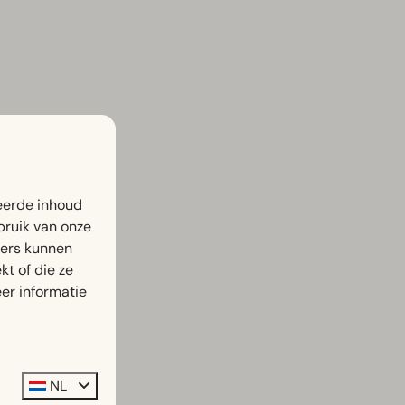
eerde inhoud
bruik van onze
ners kunnen
t of die ze
er informatie
NL