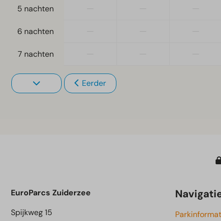
—
—
—
5 nachten
—
—
—
6 nachten
—
—
—
7 nachten
Eerder
Navigati
EuroParcs Zuiderzee
Spijkweg 15
Parkinformat