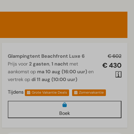
Glampingtent Beachfront Luxe 6
€ 602
Prijs voor
2 gasten
,
1 nacht
met
€ 430
aankomst op
ma 10 aug (16:00 uur)
en
vertrek op
di 11 aug (10:00 uur)
Tijdens
Grote Vakantie Deals
Zomervakantie
Boek