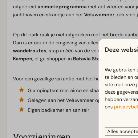
uitgebreid
animatieprogramma
met activiteiten voor j
jachthaven en strandje aan het
Veluwemeer
, ook vind
Op dit park raak je niet uitgekeken met het brede aanbod
Dan is er ook in de omgeving van alles te beleven voor 
Deze websi
wandelroutes
, stap in één van de vele achtbanen in
Wa
Kampen
, of ga shoppen in
Batavia Stad
Fashion Outlet
We gebruiken c
te bieden en o
Voor een gezellige vakantie met het hele gezin, met altij
site met onze 
Glampingtent met airco en slaapvide
deze gegevens 
hebben verzame
Gelegen aan het Veluwemeer op autovrij veld
ons
privacybel
Eigen badkamer en sanitair
Alles accept
Voorzieningen