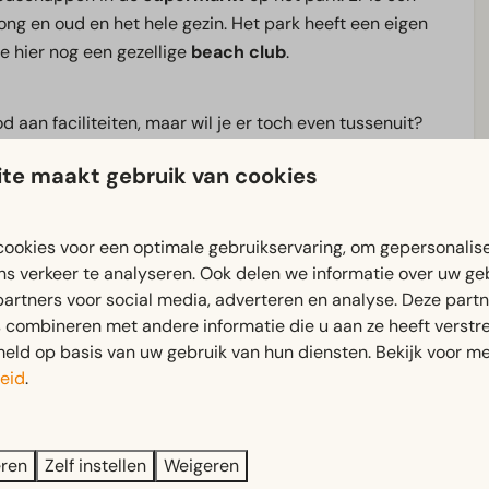
ong en oud en het hele gezin. Het park heeft een eigen
 je hier nog een gezellige
beach club
.
 aan faciliteiten, maar wil je er toch even tussenuit?
een gezellig dagje uit. Ontdek de polder via de
fiets- en
te maakt gebruik van cookies
libi
, bezoek de gezellige
Hanzesteden
Elburg
of
 Lelystad.
ookies voor een optimale gebruikservaring, om gepersonalis
ns verkeer te analyseren. Ook delen we informatie over uw ge
d iets te doen, boek je verblijf bij EuroParcs Zuiderzee!
partners voor social media, adverteren en analyse. Deze part
combineren met andere informatie die u aan ze heeft verstrek
ld op basis van uw gebruik van hun diensten. Bekijk voor me
eid
.
eren
Zelf instellen
Weigeren