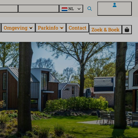
uroParcs
Ontdek alle parken
NL
Mijn EuroParcs
Omgeving
Parkinfo
Contact
Zoek & Boek