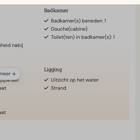
Badkamer
Badkamer(s) beneden: 1
Douche(cabine)
Toilet(ten) in badkamer(s): 1
heid nabij
Ligging
meer ↓
tapparaat
Uitzicht op het water
aat
Strand
aat
Verwarming & Verkoeling
naar accommodatie
Airco (aantal): 1