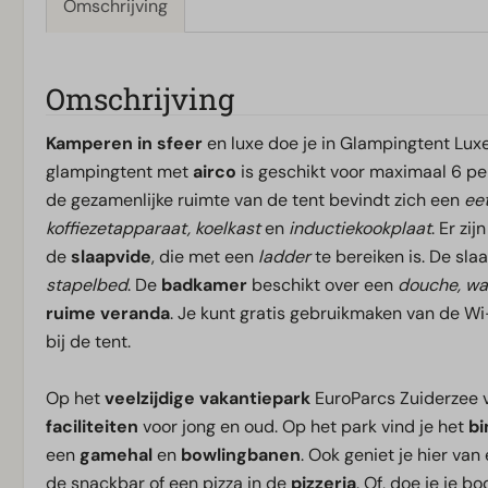
Omschrijving
Omschrijving
Kamperen in sfeer
en luxe doe je in Glampingtent Lux
glampingtent met
airco
is geschikt voor maximaal 6 pe
de gezamenlijke ruimte van de tent bevindt zich een
ee
koffiezetapparaat, koelkast
en
inductiekookplaat
. Er zijn
de
slaapvide
, die met een
ladder
te bereiken is. De s
stapelbed
. De
badkamer
beschikt over een
douche, was
ruime veranda
. Je kunt gratis gebruikmaken van de Wi
bij de tent.
Op het
veelzijdige
vakantiepark
EuroParcs Zuiderzee v
faciliteiten
voor jong en oud. Op het park vind je het
b
een
gamehal
en
bowlingbanen
. Ook geniet je hier van
de snackbar of een pizza in de
pizzeria
. Of, doe je je 