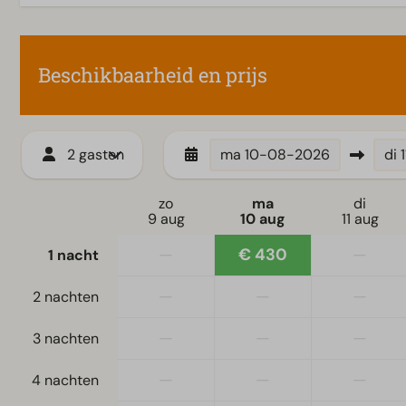
kussens
Slaapkamer(s) beneden: 2
Slaapzolder
Beschikbaarheid en prijs
Stapelbed(den): 1
Tweepersoonsbed(den): 2
2 gasten
ma
10-08-2026
di
Woonkamer
Televisie
zo
ma
di
9 aug
10 aug
11 aug
—
€ 430
—
1 nacht
—
—
—
2 nachten
—
—
—
3 nachten
—
—
—
4 nachten