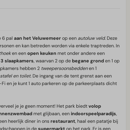
e 6 pal
aan het Veluwemeer
op een
autoluw veld
. Deze
rsonen en kan betreden worden via enkele traptreden. In
thoek
en een
open keuken
met onder andere een
3 slaapkamers
, waarvan 2 op de
begane grond
en 1 op
laapkamers hebben 2
tweepersoonsbedden
en 1
tafel en toilet
. De ingang van de tent grenst aan een
-Fi en je kunt 1 auto parkeren op de parkeerplaats dicht
erveel je je geen moment! Het park biedt
volop
innenzwembad
met glijbaan, een
indoorspeelparadijs
,
 een heerlijk diner in ons
restaurant
, haal een patatje bij
boodschappen in de
supermarkt
op het park. Er is een