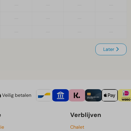
—
—
—
—
—
—
—
—
—
—
—
—
Later
Veilig betalen
e
Verblijven
ie
Chalet