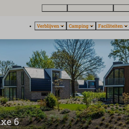
Plattegrond
Vakantiewoning kopen
Over E
Verblijven
Camping
Faciliteiten
uxe 6