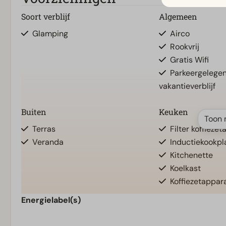
Soort verblijf
Algemeen
Glamping
Airco
Rookvrij
Gratis Wifi
Parkeergelegen
vakantieverblijf
Buiten
Keuken
Toon 
Terras
Filter koffieze
Veranda
Inductiekookpl
Kitchenette
Koelkast
Koffiezetappar
Energielabel(s)
Slaapkamer
Toegankelijkheid
Eenpersoonsdekbedden en
Traptrede(n) 