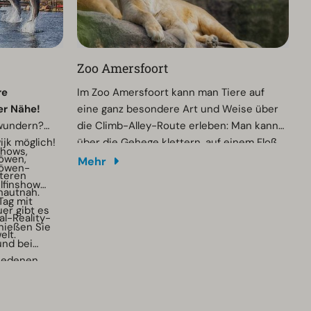
Zoo Amersfoort
re
Im Zoo Amersfoort kann man Tiere auf
er Nähe!
eine ganz besondere Art und Weise über
ewundern?
die Climb-Alley-Route erleben: Man kann
ijk möglich!
über die Gehege klettern, auf einem Floß
Shows,
öwen,
verschiedene Vögel entdecken, an
Mehr
löwen-
teren
Giraffen vorbeisegeln und Lemuren auf
elfinshow
hautnah.
deren Insel besuchen.
Tag mit
er gibt es
al-Reality-
nießen Sie
elt.
und bei
iedenen
rigen
attraktion
 erfahren
nie vergessen
chichte