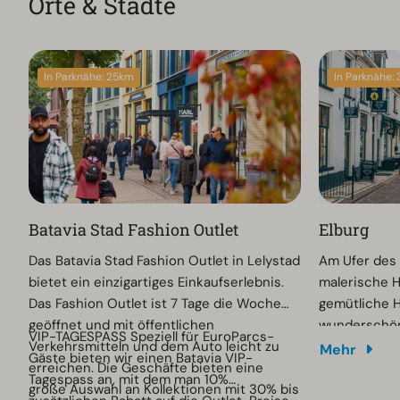
Orte & Städte
In Parknähe: 25km
In Parknähe:
Batavia Stad Fashion Outlet
Elburg
Das Batavia Stad Fashion Outlet in Lelystad
Am Ufer des 
bietet ein einzigartiges Einkaufserlebnis.
malerische H
Das Fashion Outlet ist 7 Tage die Woche
gemütliche H
geöffnet und mit öffentlichen
wunderschön
VIP-TAGESPASS Speziell für EuroParcs-
Verkehrsmitteln und dem Auto leicht zu
Festung. Typi
Mehr
Gäste bieten wir einen Batavia VIP-
erreichen. Die Geschäfte bieten eine
kopfsteingep
Tagespass an, mit dem man 10%
große Auswahl an Kollektionen mit 30% bis
den ausgeste