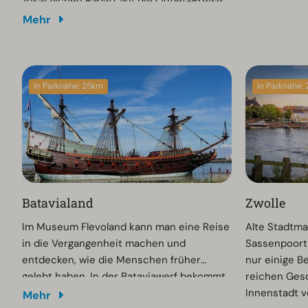
zusätzlichen Rabatt auf die Outlet-Preise
70% Rabatt auf mehr als 250 nationale und
die hochwert
der teilnehmenden Marken erhält. Der
Mehr
internationale Marken.
Restaurants 
Flyer für den VIP-Tagespass liegt an der
Gleich außer
Rezeption des Parks.
dem berühmt
der Hafen, d
In Parknähe: 25km
In Parknähe:
verbunden is
Batavialand
Zwolle
Im Museum Flevoland kann man eine Reise
Alte Stadtma
in die Vergangenheit machen und
Sassenpoort 
entdecken, wie die Menschen früher
nur einige Be
gelebt haben. In der Bataviawerf bekommt
reichen Gesc
man eine Vorstellung davon, wie früher
Innenstadt v
Mehr