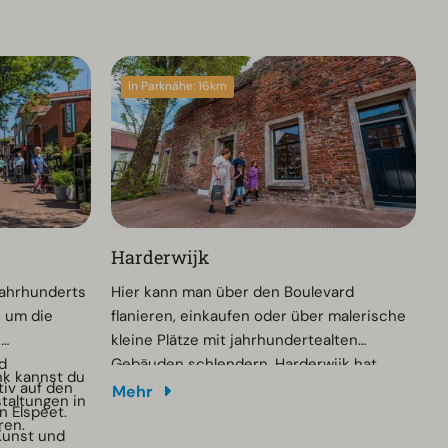
In Parknähe: 16km
Harderwijk
Jahrhunderts
Hier kann man über den Boulevard
, um die
flanieren, einkaufen oder über malerische
e
kleine Plätze mit jahrhundertealten
d
Gebäuden schlendern. Harderwijk hat
nk kannst du
tiv auf den
auch einige Museen zu bieten. Im
Mehr
taltungen in
n Elspeet.
Stadsmuseum Harderwijk kann man sich
ren.
Kunst und
zum Beispiel über die Geschichte der