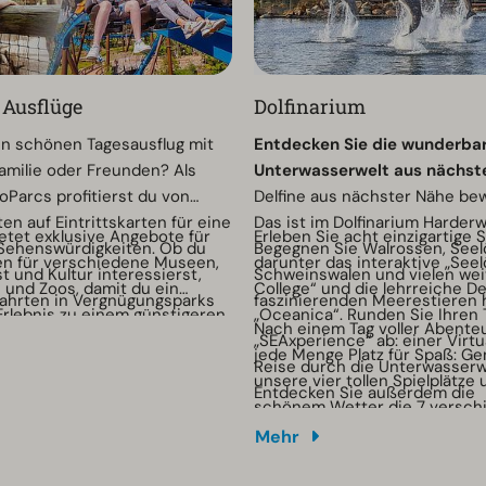
r Ausflüge
Dolfinarium
en schönen Tagesausflug mit
Entdecken Sie die wunderba
amilie oder Freunden? Als
Unterwasserwelt aus nächst
oParcs profitierst du von
Delfine aus nächster Nähe b
en auf Eintrittskarten für eine
Das ist im Dolfinarium Harderw
etet exklusive Angebote für
Erleben Sie acht einzigartige 
 Sehenswürdigkeiten. Ob du
Begegnen Sie Walrossen, Seel
ten für verschiedene Museen,
darunter das interaktive „See
t und Kultur interessierst,
Schweinswalen und vielen wei
s und Zoos, damit du ein
College“ und die lehrreiche D
ahrten in Vergnügungsparks
faszinierenden Meerestieren 
Erlebnis zu einem günstigeren
„Oceanica“. Runden Sie Ihren 
ehrreichen und
Nach einem Tag voller Abenteu
en kannst. Buche deine
„SEAxperience“ ab: einer Virtu
en Tag im Zoo – hier ist für
jede Menge Platz für Spaß: Ge
 einfach im Voraus und hole
Reise durch die Unterwasserw
dabei.
unsere vier tollen Spielplätze 
s deinem Tagesausflug
Entdecken Sie außerdem die
schönem Wetter die 7 versch
e schnell auf die Schaltfläche
Sonderausstellung zum 60-jäh
Wasserrutschen in der Wasser
Mehr
Jubiläum des Dolfinariums und
„Waterpret“. Ein Tag, den Sie 
Sie alles über die reiche Ges
werden!