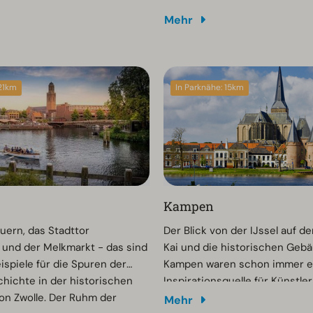
igen kulinarischen
Geschichte interessiert, lohnt
Mehr
und die vielen Boutiquen.
Besuch im Noord Veluws Mus
halb der Stadtmauern hinter
en Vischpoort befindet sich
er direkt mit dem Veluwemeer
 21km
In Parknähe: 15km
t.
Kampen
uern, das Stadttor
Der Blick von der IJssel auf d
und der Melkmarkt - das sind
Kai und die historischen Geb
ispiele für die Spuren der
Kampen waren schon immer e
hichte in der historischen
Inspirationsquelle für Künstler
on Zwolle. Der Ruhm der
Hansestadt Kampen an der M
Mehr