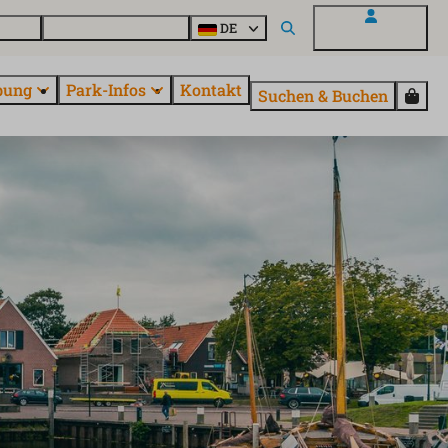
Parcs
Alle Parks entdecken
DE
Mein EuroParcs
bung
Park-Infos
Kontakt
Suchen & Buchen