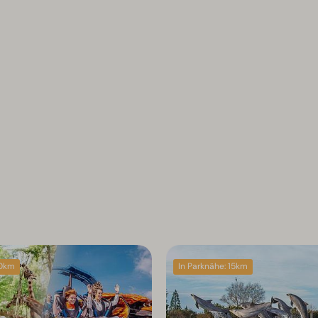
 0km
In Parknähe: 15km