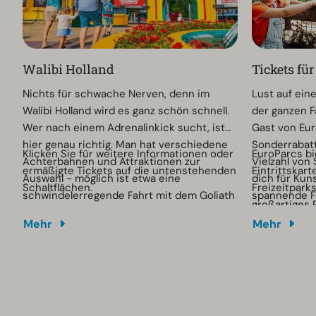
Walibi Holland
Tickets fü
Nichts für schwache Nerven, denn im
Lust auf ein
Walibi Holland wird es ganz schön schnell.
der ganzen F
Wer nach einem Adrenalinkick sucht, ist
Gast von Eur
hier genau richtig. Man hat verschiedene
Sonderrabatt
Klicken Sie für weitere Informationen oder
EuroParcs bi
Achterbahnen und Attraktionen zur
Vielzahl von
ermäßigte Tickets auf die untenstehenden
Eintrittskar
Auswahl - möglich ist etwa eine
dich für Kuns
Schaltflächen.
Freizeitpark
schwindelerregende Fahrt mit dem Goliath
spannende F
großartiges 
oder der spektakulären Achterbahn
oder einen l
Preis genieß
Mehr
Mehr
Condor. Natürlich darf eine Fahrt mit
unterhaltsam
Tickets ganz
UNTAMED, der berühmten Holzachterbahn
jeden etwas 
das Beste au
des Freizeitparks, nicht fehlen.
heraus! Klick
unten.