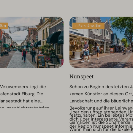
 3km
In Parknähe: 8km
Nunspeet
Veluwemeers liegt die
Schon zu Beginn des letzten 
afenstadt Elburg. Die
kamen Künstler an diesen Ort
ansestadt hat eine
Landschaft und die bäuerlich
e, geschichtsträchtige
Bevölkerung auf ihrer Leinwan
Über den unten stehenden Li
sch für Elburg sind die
festzuhalten. Ein beliebtes Mo
dich über interessante Verans
flasterten Seitenstraßen mit
Gemälden ist die Schafherde i
der Region Nunspeet informie
llten Blumen und Pflanzen,
Wenn man sich für die lokale 