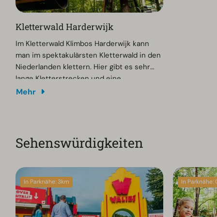
Kletterwald Harderwijk
Im Kletterwald Klimbos Harderwijk kann
man im spektakulärsten Kletterwald in den
Niederlanden klettern. Hier gibt es sehr
lange Kletterstrecken und eine
Rollercoaster Zipleine, an der man durch
Mehr
die Bäume sausen kann.
Sehenswürdigkeiten
In Parknähe: 3km
In Parknähe: